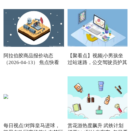
阿拉伯胶商品报价动态
【聚看点】视频|小男孩坐
（2026-04-13） 焦点快看
过站迷路，公交驾驶员护其
每日视点!对阵皇马进球，
赏花游热度飙升 武铁计划