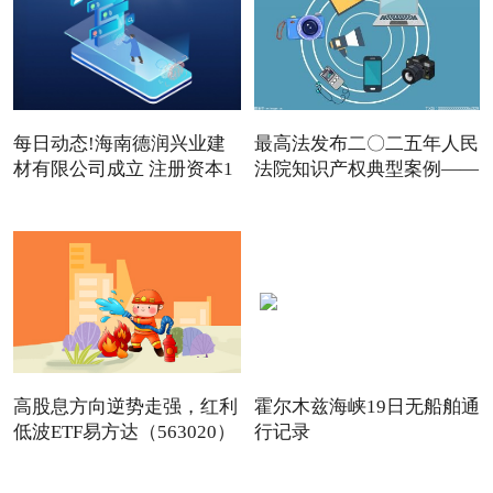
每日动态!海南德润兴业建
最高法发布二〇二五年人民
材有限公司成立 注册资本1
法院知识产权典型案例——
高股息方向逆势走强，红利
霍尔木兹海峡19日无船舶通
低波ETF易方达（563020）
行记录