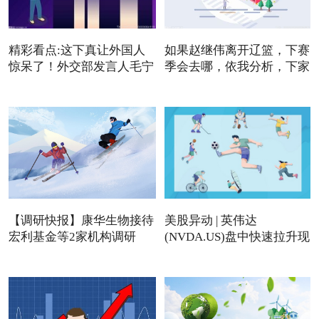
精彩看点:这下真让外国人
如果赵继伟离开辽篮，下赛
惊呆了！外交部发言人毛宁
季会去哪，依我分析，下家
【调研快报】康华生物接待
美股异动 | 英伟达
宏利基金等2家机构调研
(NVDA.US)盘中快速拉升现
涨近4%