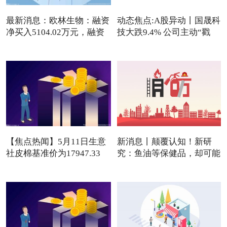
最新消息：欧林生物：融资
动态焦点:A股异动丨国晟科
净买入5104.02万元，融资
技大跌9.4% 公司主动“戳
【焦点热闻】5月11日生意
新消息丨颠覆认知！新研
社皮棉基准价为17947.33
究：鱼油等保健品，却可能
元/吨
是