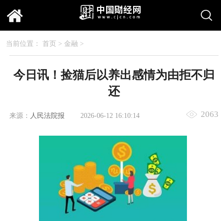
当前位置：
首页
>
金融
>
今日讯！捡猫后以养出感情为由拒不归
还
2063
来源：
人民法院报
2026-06-12 16:10:14