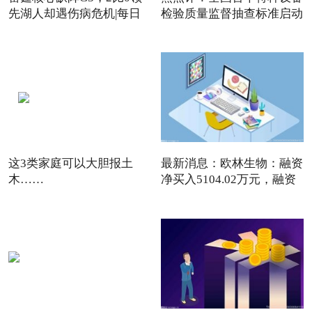
先湖人却遇伤病危机|每日
检验质量监督抽查标准启动
焦点
这3类家庭可以大胆报土
最新消息：欧林生物：融资
木……
净买入5104.02万元，融资