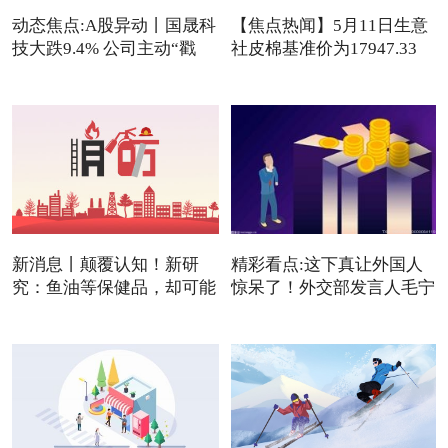
动态焦点:A股异动丨国晟科
【焦点热闻】5月11日生意
技大跌9.4% 公司主动“戳
社皮棉基准价为17947.33
元/吨
新消息丨颠覆认知！新研
精彩看点:这下真让外国人
究：鱼油等保健品，却可能
惊呆了！外交部发言人毛宁
是