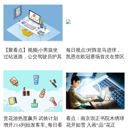
【聚看点】视频|小男孩坐
每日视点!对阵皇马进球，
过站迷路，公交驾驶员护其
凯恩在欧冠赛场首次在禁区
赏花游热度飙升 武铁计划
看点：南京崇正书院木绣球
增开214列始发客车_每日看
花开如雪 入画“品”花正