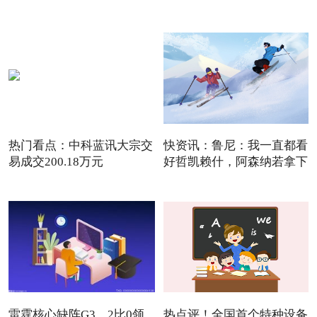
额外复牌指
热门看点：中科蓝讯大宗交
快资讯：鲁尼：我一直都看
易成交200.18万元
好哲凯赖什，阿森纳若拿下
雷霆核心缺阵G3，2比0领
热点评！全国首个特种设备