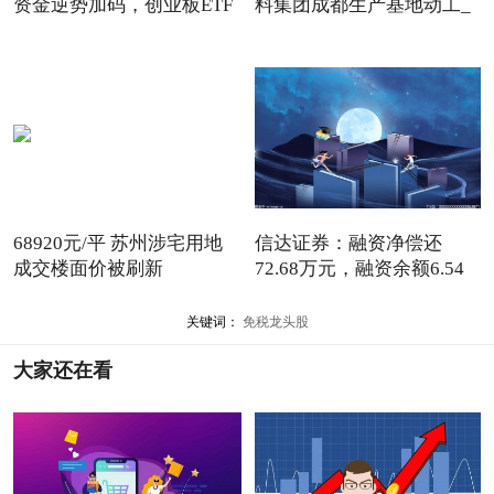
资金逆势加码，创业板ETF
料集团成都生产基地动工_
易
68920元/平 苏州涉宅用地
信达证券：融资净偿还
成交楼面价被刷新
72.68万元，融资余额6.54
亿元-
关键词：
免税龙头股
大家还在看