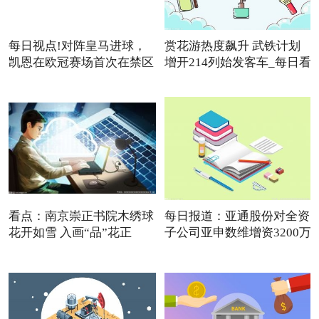
每日视点!对阵皇马进球，
赏花游热度飙升 武铁计划
凯恩在欧冠赛场首次在禁区
增开214列始发客车_每日看
点
看点：南京崇正书院木绣球
每日报道：亚通股份对全资
花开如雪 入画“品”花正
子公司亚申数维增资3200万