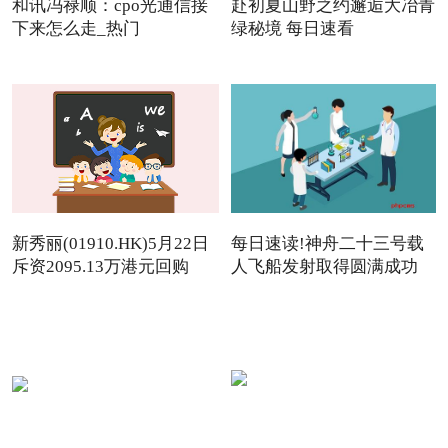
和讯冯禄顺：cpo光通信接
赴初夏山野之约邂逅大冶青
下来怎么走_热门
绿秘境 每日速看
新秀丽(01910.HK)5月22日
每日速读!神舟二十三号载
斥资2095.13万港元回购
人飞船发射取得圆满成功
142.