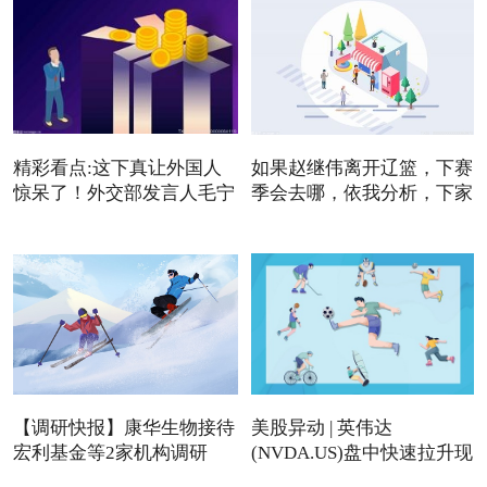
精彩看点:这下真让外国人
如果赵继伟离开辽篮，下赛
惊呆了！外交部发言人毛宁
季会去哪，依我分析，下家
【调研快报】康华生物接待
美股异动 | 英伟达
宏利基金等2家机构调研
(NVDA.US)盘中快速拉升现
涨近4%