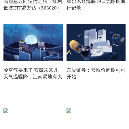
高股息方向逆势走强，红利
霍尔木兹海峡19日无船舶通
低波ETF易方达（563020）
行记录
冷空气要来了 安徽未来几
东吴证券：云涨价周期刚刚
天气温骤降，江南局地有大
开始