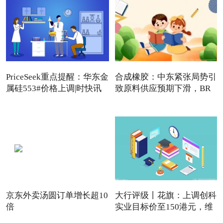
PriceSeek重点提醒：华东金
合成橡胶：中东紧张局势引
属硅553#价格上调|时快讯
致原料供应预期下滑，BR
强
京东外卖汤圆订单增长超10
大行评级丨花旗：上调创科
倍
实业目标价至150港元，维