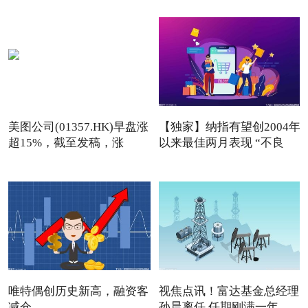
美图公司(01357.HK)早盘涨
【独家】纳指有望创2004年
超15%，截至发稿，涨
以来最佳两月表现 “不良
13.76
唯特偶创历史新高，融资客
视焦点讯！富达基金总经理
减仓
孙晨离任 任期刚满一年