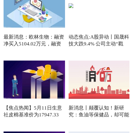
最新消息：欧林生物：融资
动态焦点:A股异动丨国晟科
净买入5104.02万元，融资
技大跌9.4% 公司主动“戳
【焦点热闻】5月11日生意
新消息丨颠覆认知！新研
社皮棉基准价为17947.33
究：鱼油等保健品，却可能
元/吨
是